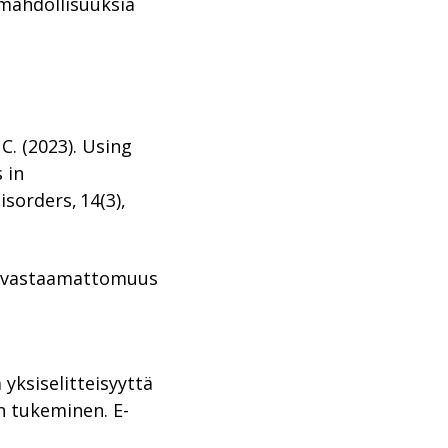
 mahdollisuuksia
 C. (2023).
Using
 in
isorders
, 14
(3),
jan vastaamattomuus
 yksiselitteisyyttä
n tukeminen. E-