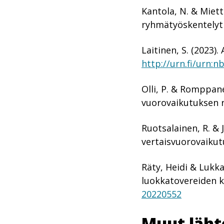
Kantola, N. & Miett
ryhmätyöskentelyti
Laitinen, S. (2023)
http://urn.fi/urn:n
Olli, P. & Romppane
vuorovaikutuksen 
Ruotsalainen, R. & 
vertaisvuorovaikut
Räty, Heidi & Lukka
luokkatovereiden k
20220552
Muut läht