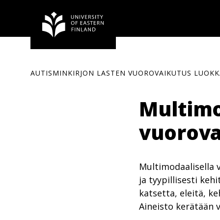
Siirry
sisältöön
AUTISMINKIRJON LASTEN VUOROVAIKUTUS LUOKK
Multim
vuorova
Multimodaalisella 
ja tyypillisesti ke
katsetta, eleitä, k
Aineisto kerätään 