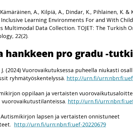
ämäräinen, A., Kilpiä, A., Dindar, K., Pihlainen, K. & K
 Inclusive Learning Environments For and With Chil
Multimodal Data Collection. TOJET: The Turkish On
logy, 22(2).
a hankkeen pro gradu -tutk
 J. (2024) Vuorovaikutuksessa puheella niukasti osal
nssit ryhmätyöskentelyssä.
http://urn.fi/urn:nbn:fi:u
ismikirjon oppilaan ja vertaisten vuorovaikutusaloitte
vuorovaikutustilanteissa.
http://urn.fi/urn:nbn:fi:u
. Autismikirjon lapsen ja vertaisten onnistuneet
nteet.
http://urn.fi/urn:nbn:fi:uef-20220679