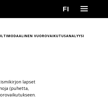
OPEN
FI
CHANGE LA
LTIMODAALINEN VUOROVAIKUTUSANALYYSI
ismikirjon lapset
inoja (puhetta,
vuorovaikutukseen.