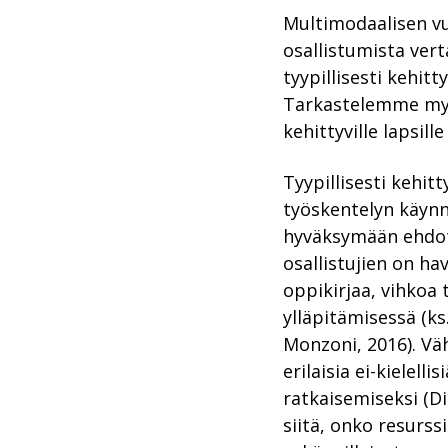
Multimodaalisen vu
osallistumista vert
tyypillisesti kehitt
Tarkastelemme myös 
kehittyville lapsill
Tyypillisesti kehit
työskentelyn käynni
hyväksymään ehdotu
osallistujien on ha
oppikirjaa, vihkoa 
ylläpitämisessä (k
Monzoni, 2016). Vä
erilaisia ei-kielel
ratkaisemiseksi (Di
siitä, onko resurssi