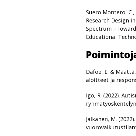
Suero Montero, C., K
Research Design in
Spectrum –Towards 
Educational Techno
Poimintoj
Dafoe, E. & Määttä,
aloitteet ja respo
Igo, R. (2022). Aut
ryhmätyöskentelyn 
Jalkanen, M. (2022)
vuorovaikutustila