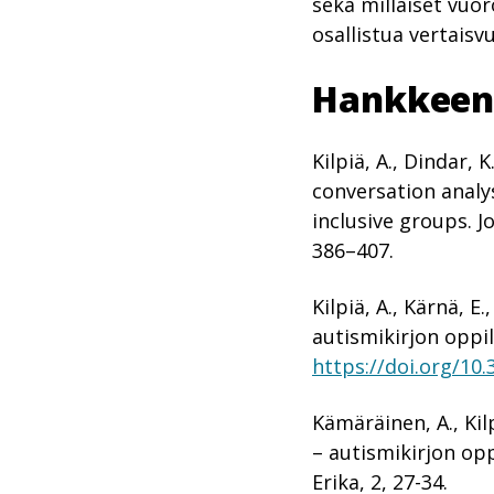
sekä millaiset vuo
osallistua vertais
Hankkeen t
Kilpiä, A., Dindar, 
conversation analy
inclusive
groups.
J
386–407.
Kilpiä, A., Kärnä, 
autismikirjon oppila
https://doi.org/10
Kämäräinen, A., Kilp
– autismikirjon op
Erika, 2, 27-34.