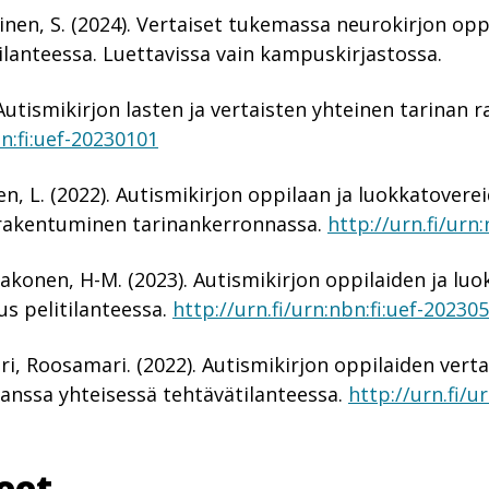
inen, S. (2024). Vertaiset tukemassa neurokirjon opp
lanteessa. Luettavissa vain kampuskirjastossa.
. Autismikirjon lasten ja vertaisten yhteinen tarinan
bn:fi:uef-20230101
n, L. (2022). Autismikirjon oppilaan ja luokkatovere
rakentuminen tarinankerronnassa.
http://urn.fi/urn
Jakonen, H-M. (2023). Autismikirjon oppilaiden ja lu
us pelitilanteessa.
http://urn.fi/urn:nbn:fi:uef-20230
ri, Roosamari. (2022). Autismikirjon oppilaiden vert
anssa yhteisessä tehtävätilanteessa.
http://urn.fi/ur
eet