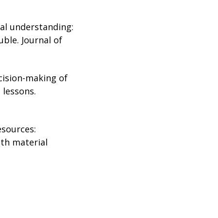
tual understanding:
ble. Journal of
ecision-making of
 lessons.
esources:
ith material