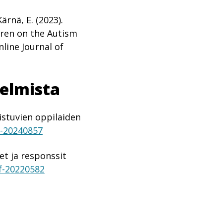
ärnä, E. (2023).
dren on the Autism
line Journal of
ielmista
listuvien oppilaiden
ef-20240857
et ja responssit
ef-20220582