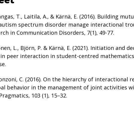
ngas, T., Laitila, A., & Kärnä, E. (2016). Building mu
autism spectrum disorder manage interactional trou
rch in Communication Disorders, 7(1), 49-77.
nen, L., Björn, P. & Kärnä, E. (2021). Initiation and d
thin peer interaction in student-centred mathematics
se.
nzoni, C. (2016). On the hierarchy of interactional r
l behavior in the management of joint activities w
 Pragmatics, 103 (1), 15–32.