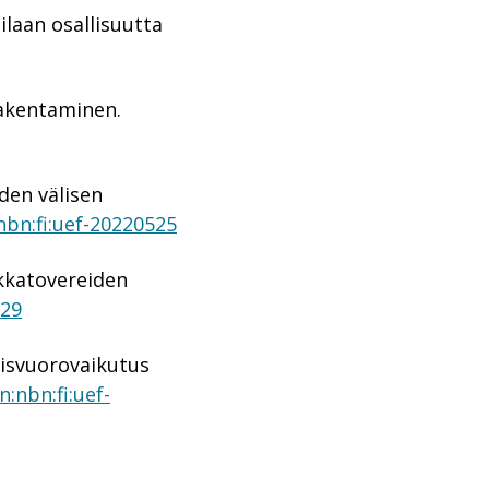
ilaan osallisuutta
 rakentaminen.
iden välisen
:nbn:fi:uef-20220525
okkatovereiden
529
aisvuorovaikutus
n:nbn:fi:uef-