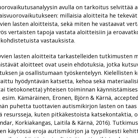
orovaikutusanalyysin avulla on tarkoitus selvittää a
aisvuorovaikutukseen: millaisia aloitteita he tekevät
yvien lasten aloitteista, sekä miten he vastaavat verta
vertaisten tapoja vastata aloitteisiin ja eroavatko 
e kohdistetuista vastauksista.
tyvien lasten aloitteita tarkastelleiden tutkimusten
stävät aloitteet ovat usein ehdotuksia, jotka kutsuv
ksen ja osallistumaan työskentelyyn. Kielellisten k
vaittu hyödyntävän katsetta, kehoa sekä materiaalisi
tai tietokonetta) yhteisen toiminnan käynnistämises
s. esim. Kämäräinen, Eronen, Björn & Kärnä, accepted
hän puhetta tuottavien autismikirjon lasten on taas
lisiä resursseja, kuten pitkäkestoista katsekontaktia,
ndar, Korkiakangas, Laitila & Kärnä, 2016). Tutkimus
en käytössä eroja autismikirjon ja tyypillisesti kehitt