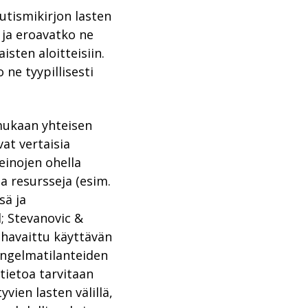
utismikirjon lasten
 ja eroavatko ne
isten aloitteisiin.
ne tyypillisesti
 mukaan yhteisen
at vertaisia
einojen ohella
a resursseja (esim.
sä ja
; Stevanovic &
 havaittu käyttävän
 ongelmatilanteiden
tietoa tarvitaan
yvien lasten välillä,