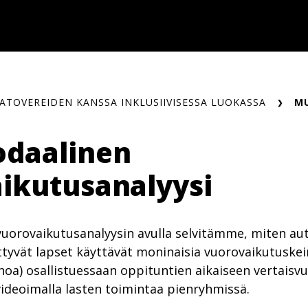
ATOVEREIDEN KANSSA INKLUSIIVISESSA LUOKASSA
MU
odaalinen
ikutusanalyysi
vuorovaikutusanalyysin avulla selvitämme, miten aut
hittyvät lapset käyttävät moninaisia vuorovaikutuske
ehoa) osallistuessaan oppituntien aikaiseen vertais
videoimalla lasten toimintaa pienryhmissä.