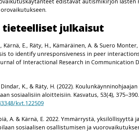
rovaikutuskäytänteet edistävät autismikirjon lasten
vuorovaikutukseen.
ieteelliset julkaisut
K., Kärnä, E., Räty, H., Kämäräinen, A. & Suero Monter,
sis to identify unresponsiveness
in
peer interactions
ournal of
Interactional
Research
in
Communication
D
E., Dindar, K., & Räty, H. (2022). Koulunkäynninohjaa
an sosiaalisiin aloitteisiin. Kasvatus, 53(4), 375–390.
.33348/kvt.122509
iä, A. & Kärnä, E. 2022. Ymmärrystä, yksilöllisyyttä ja
pilaan sosiaalisen osallistumisen ja vuorovaikutukse